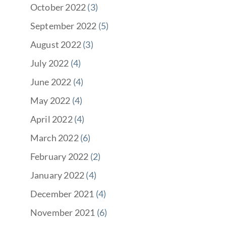
October 2022
(3)
September 2022
(5)
August 2022
(3)
July 2022
(4)
June 2022
(4)
May 2022
(4)
April 2022
(4)
March 2022
(6)
February 2022
(2)
January 2022
(4)
December 2021
(4)
November 2021
(6)