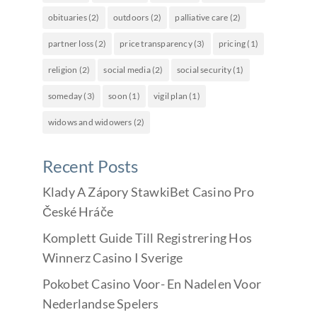
obituaries
(2)
outdoors
(2)
palliative care
(2)
partner loss
(2)
price transparency
(3)
pricing
(1)
religion
(2)
social media
(2)
social security
(1)
someday
(3)
soon
(1)
vigil plan
(1)
widows and widowers
(2)
Recent Posts
Klady A Zápory StawkiBet Casino Pro
České Hráče
Komplett Guide Till Registrering Hos
Winnerz Casino I Sverige
Pokobet Casino Voor- En Nadelen Voor
Nederlandse Spelers