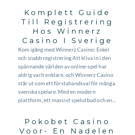
Komplett Guide
Till Registrering
Hos Winnerz
Casino I Sverige
Kom igång med Winnerz Casino: Enkel
och snabb registrering Att kliva in i den
spännande världen av online-spel har
aldrig varit enklare, och Winnerz Casino
står ut som ett förstahandsval för många
svenska spelare. Med en modern
plattform, ett massivt spelutbud och en...
Pokobet Casino
Voor- En Nadelen