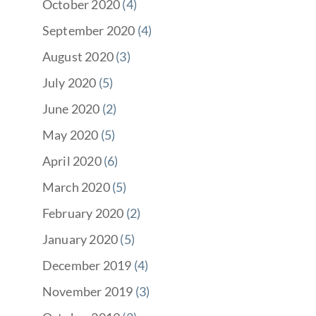
October 2020
(4)
September 2020
(4)
August 2020
(3)
July 2020
(5)
June 2020
(2)
May 2020
(5)
April 2020
(6)
March 2020
(5)
February 2020
(2)
January 2020
(5)
December 2019
(4)
November 2019
(3)