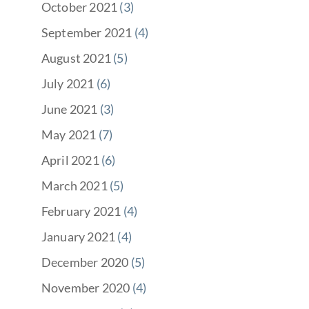
October 2021
(3)
September 2021
(4)
August 2021
(5)
July 2021
(6)
June 2021
(3)
May 2021
(7)
April 2021
(6)
March 2021
(5)
February 2021
(4)
January 2021
(4)
December 2020
(5)
November 2020
(4)