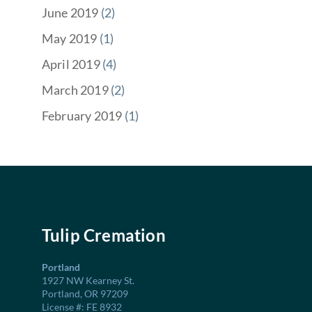
June 2019
(2)
May 2019
(1)
April 2019
(4)
March 2019
(2)
February 2019
(1)
Tulip Cremation
Portland
1927 NW Kearney St.
Portland, OR 97209
License #: FE 8932