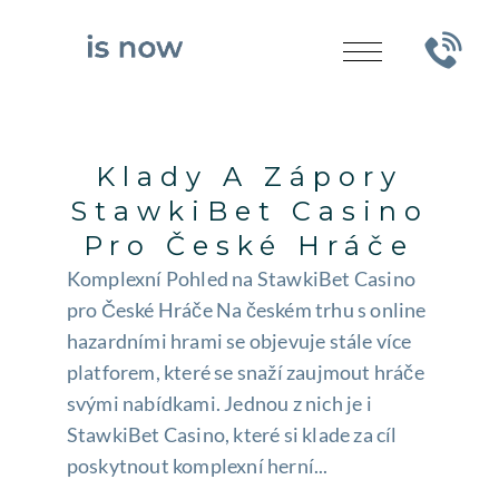
Klady A Zápory
StawkiBet Casino
Pro České Hráče
Komplexní Pohled na StawkiBet Casino
pro České Hráče Na českém trhu s online
hazardními hrami se objevuje stále více
platforem, které se snaží zaujmout hráče
svými nabídkami. Jednou z nich je i
StawkiBet Casino, které si klade za cíl
poskytnout komplexní herní...